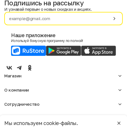
Подпишись на рассылку
И узнавай первым о новых скидках и акциях.
Имя
Фамилия
Наше приложение
Используй бонусную программу по полной!
E-mail
Пол
Мужской
Женский
Магазин
Согласие на получение чеков по электронной почте
Женское
О компании
Мужское
Аксессуары
О нас
Детское
Сотрудничество
Отзывы
Блог
Оптовикам
Вакансии
Помощь
Москва
Арендодателям
Магазины
Мы используем cookie-файлы.
Реклама