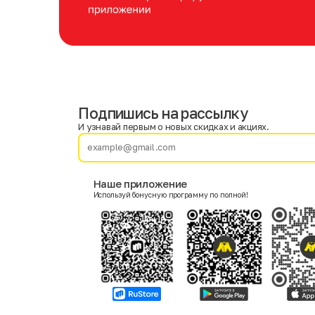
Подпишись на рассылку
Имя
Фамилия
И узнавай первым о новых скидках и акциях.
E-mail
Наше приложение
Используй бонусную программу по полной!
Пол
Мужской
Женский
Согласие на получение чеков по электронной почте