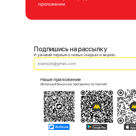
Подпишись на рассылку
Имя
Фамилия
И узнавай первым о новых скидках и акциях.
E-mail
Наше приложение
Используй бонусную программу по полной!
Пол
Мужской
Женский
Согласие на получение чеков по электронной почте